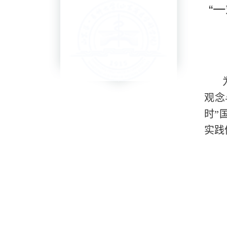
“
观念
时”
实践