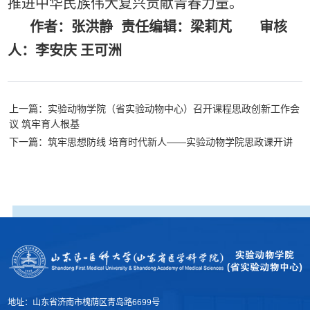
推进中华民族伟大复兴贡献青春力量。
作者：
张洪静
责任编辑：梁莉芃 审核
人：李安庆 王可洲
上一篇：实验动物学院（省实验动物中心）召开课程思政创新工作会
议 筑牢育人根基
下一篇：筑牢思想防线 培育时代新人——实验动物学院思政课开讲
地址：山东省济南市槐荫区青岛路6699号