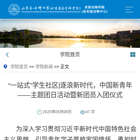
学院首页
学院首页
>>
学院新闻
>> 正文
“一站式”学生社区|逐浪新时代，中国新青年
——主题团日活动暨新团员入团仪式
2025年05月08日
47
次
为
深入学习贯彻习近平新时代中国特色社会
主义思想，引导青年学子厚植家国情怀、勇担时